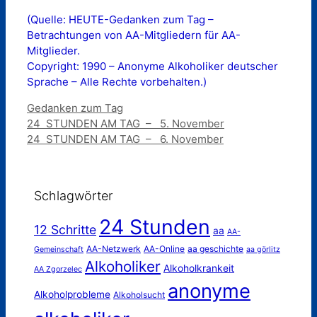
(Quelle: HEUTE-Gedanken zum Tag –
Betrachtungen von AA-Mitgliedern für AA-
Mitglieder.
Copyright: 1990 – Anonyme Alkoholiker deutscher
Sprache – Alle Rechte vorbehalten.)
Kategorien
Gedanken zum Tag
24 STUNDEN AM TAG – 5. November
24 STUNDEN AM TAG – 6. November
Schlagwörter
24 Stunden
12 Schritte
aa
AA-
AA-Netzwerk
AA-Online
aa geschichte
Gemeinschaft
aa görlitz
Alkoholiker
Alkoholkrankeit
AA Zgorzelec
anonyme
Alkoholprobleme
Alkoholsucht