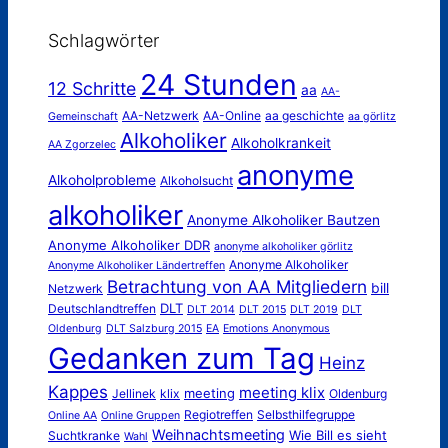
Schlagwörter
24 Stunden
12 Schritte
aa
AA-
AA-Netzwerk
AA-Online
aa geschichte
Gemeinschaft
aa görlitz
Alkoholiker
Alkoholkrankeit
AA Zgorzelec
anonyme
Alkoholprobleme
Alkoholsucht
alkoholiker
Anonyme Alkoholiker Bautzen
Anonyme Alkoholiker DDR
anonyme alkoholiker görlitz
Anonyme Alkoholiker
Anonyme Alkoholiker Ländertreffen
Betrachtung von AA Mitgliedern
bill
Netzwerk
DLT
Deutschlandtreffen
DLT 2014
DLT 2015
DLT 2019
DLT
Oldenburg
DLT Salzburg 2015
EA
Emotions Anonymous
Gedanken zum Tag
Heinz
Kappes
meeting klix
meeting
Jellinek
klix
Oldenburg
Regiotreffen
Selbsthilfegruppe
Online AA
Online Gruppen
Weihnachtsmeeting
Wie Bill es sieht
Suchtkranke
Wahl