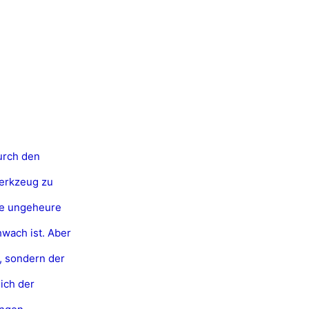
durch den
Werkzeug zu
ne ungeheure
wach ist. Aber
t, sondern der
sich der