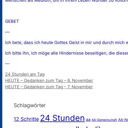
Menschen als Medium, um in ihrem Leben Wunder zu vollbri
GEBET
—
Ich bete, dass ich heute Gottes Geist in mir und durch mich 
Ich bitte ihn, ich möge alle Hindernisse beseitigen, die dies
—
Kategorien
24 Stunden am Tag
HEUTE – Gedanken zum Tag – 6. November
HEUTE – Gedanken zum Tag – 7. November
Schlagwörter
24 Stunden
12 Schritte
aa
AA-N
AA-Gemeinschaft