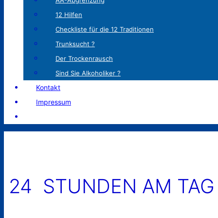
AA-Abgrenzung
12 Hilfen
Checkliste für die 12 Traditionen
Trunksucht ?
Der Trockenrausch
Sind Sie Alkoholiker ?
Kontakt
Impressum
24 STUNDEN AM TAG 