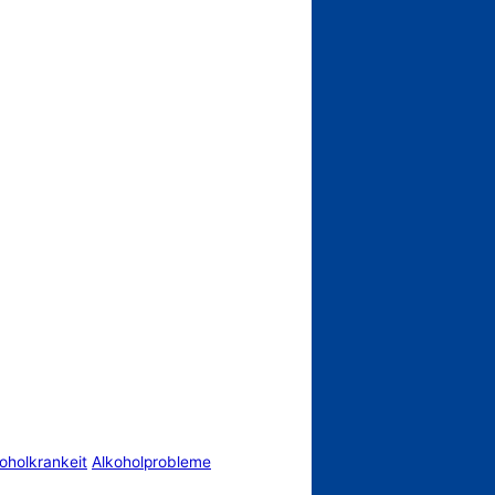
oholkrankeit
Alkoholprobleme