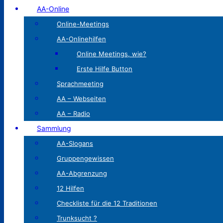
AA-Online
Online-Meetings
AA-Onlinehilfen
Online Meetings, wie?
Erste Hilfe Button
Sprachmeeting
AA – Webseiten
AA – Radio
Sammlung
AA-Slogans
Gruppengewissen
AA-Abgrenzung
12 Hilfen
Checkliste für die 12 Traditionen
Trunksucht ?