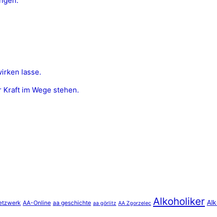
ngen.
wirken lasse.
er Kraft im Wege stehen.
Alkoholiker
Alk
etzwerk
AA-Online
aa geschichte
aa görlitz
AA Zgorzelec