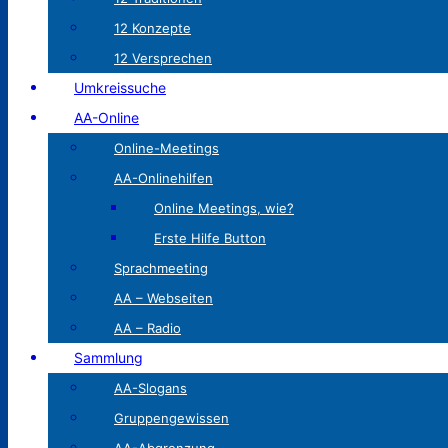
12 Konzepte
12 Versprechen
Umkreissuche
AA-Online
Online-Meetings
AA-Onlinehilfen
Online Meetings, wie?
Erste Hilfe Button
Sprachmeeting
AA – Webseiten
AA – Radio
Sammlung
AA-Slogans
Gruppengewissen