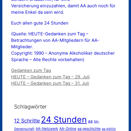
Versicherung einzuzahlen, damit AA auch noch für
meine Enkel da sein wird.
Euch allen gute 24 Stunden
(Quelle: HEUTE-Gedanken zum Tag –
Betrachtungen von AA-Mitgliedern für AA-
Mitglieder.
Copyright: 1990 – Anonyme Alkoholiker deutscher
Sprache – Alle Rechte vorbehalten)
Kategorien
Gedanken zum Tag
HEUTE – Gedanken zum Tag – 29. Juli
HEUTE – Gedanken zum Tag – 31. Juli
Schlagwörter
24 Stunden
12 Schritte
aa
AA-
AA-Netzwerk
AA-Online
aa geschichte
Gemeinschaft
aa görlitz