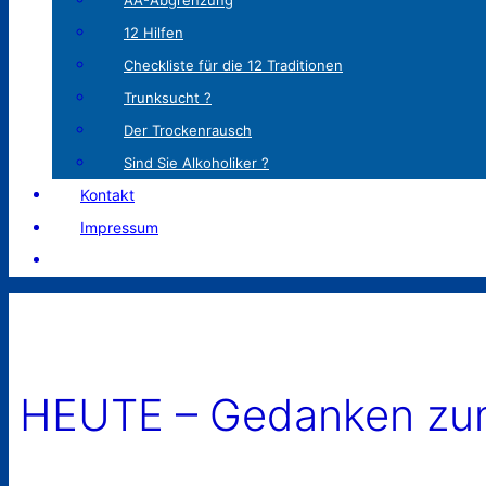
AA-Abgrenzung
12 Hilfen
Checkliste für die 12 Traditionen
Trunksucht ?
Der Trockenrausch
Sind Sie Alkoholiker ?
Kontakt
Impressum
HEUTE – Gedanken zum 