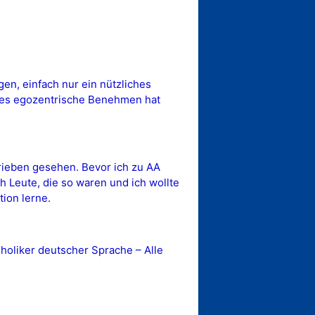
gen, einfach nur ein nützliches
eses egozentrische Benehmen hat
hrieben gesehen. Bevor ich zu AA
h Leute, die so waren und ich wollte
tion lerne.
oliker deutscher Sprache – Alle