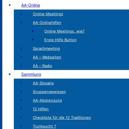
AA-Online
Online-Meetings
AA-Onlinehilfen
Online Meetings, wie?
Erste Hilfe Button
Sprachmeeting
AA – Webseiten
AA – Radio
Sammlung
AA-Slogans
Gruppengewissen
AA-Abgrenzung
12 Hilfen
Checkliste für die 12 Traditionen
Trunksucht ?