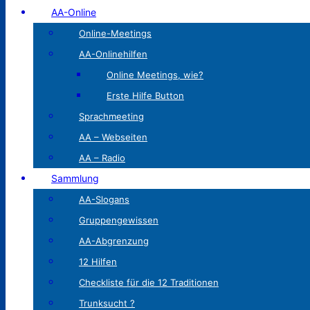
AA-Online
Online-Meetings
AA-Onlinehilfen
Online Meetings, wie?
Erste Hilfe Button
Sprachmeeting
AA – Webseiten
AA – Radio
Sammlung
AA-Slogans
Gruppengewissen
AA-Abgrenzung
12 Hilfen
Checkliste für die 12 Traditionen
Trunksucht ?