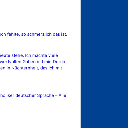
h fehlte, so schmerzlich das ist.
eute stehe. Ich machte viele
e wertvollen Gaben mit mir. Durch
 in Nüchternheit, das ich mit
oliker deutscher Sprache – Alle