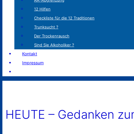
AA-Abgrenzung
12 Hilfen
Checkliste für die 12 Traditionen
Trunksucht ?
Der Trockenrausch
Sind Sie Alkoholiker ?
Kontakt
Impressum
HEUTE – Gedanken zum