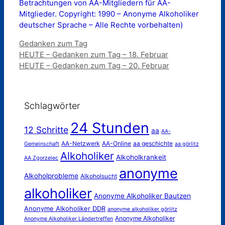
Betrachtungen von AA-Mitgliedern für AA-
Mitglieder. Copyright: 1990 – Anonyme Alkoholiker
deutscher Sprache – Alle Rechte vorbehalten)
Kategorien
Gedanken zum Tag
HEUTE – Gedanken zum Tag – 18. Februar
HEUTE – Gedanken zum Tag – 20. Februar
Schlagwörter
24 Stunden
12 Schritte
aa
AA-
AA-Netzwerk
AA-Online
aa geschichte
Gemeinschaft
aa görlitz
Alkoholiker
Alkoholkrankeit
AA Zgorzelec
anonyme
Alkoholprobleme
Alkoholsucht
alkoholiker
Anonyme Alkoholiker Bautzen
Anonyme Alkoholiker DDR
anonyme alkoholiker görlitz
Anonyme Alkoholiker
Anonyme Alkoholiker Ländertreffen