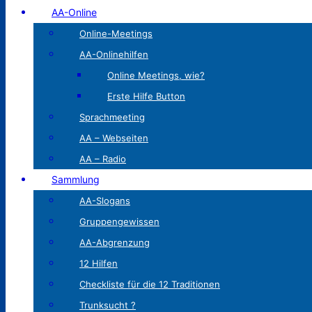
AA-Online
Online-Meetings
AA-Onlinehilfen
Online Meetings, wie?
Erste Hilfe Button
Sprachmeeting
AA – Webseiten
AA – Radio
Sammlung
AA-Slogans
Gruppengewissen
AA-Abgrenzung
12 Hilfen
Checkliste für die 12 Traditionen
Trunksucht ?