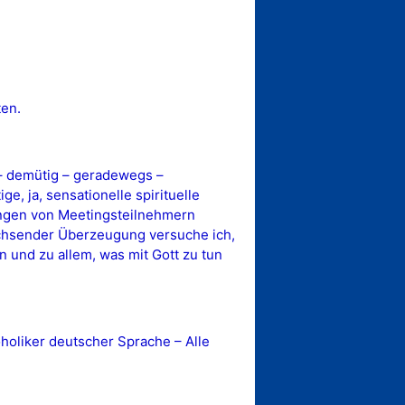
ten.
 – demütig – geradewegs –
ge, ja, sensationelle spirituelle
ungen von Meetingsteilnehmern
wachsender Überzeugung versuche ich,
 und zu allem, was mit Gott zu tun
oliker deutscher Sprache – Alle