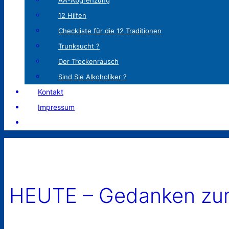
AA-Abgrenzung
12 Hilfen
Checkliste für die 12 Traditionen
Trunksucht ?
Der Trockenrausch
Sind Sie Alkoholiker ?
Kontakt
Impressum
HEUTE – Gedanken zum