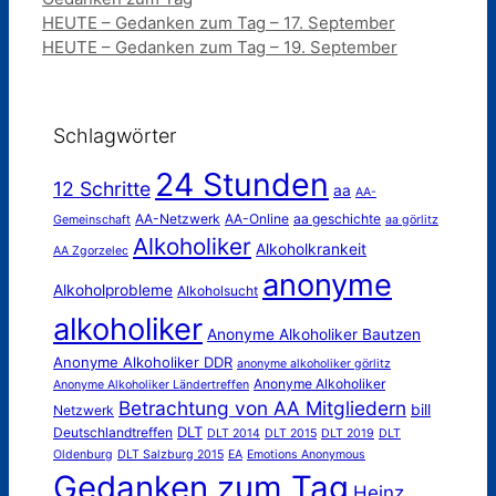
HEUTE – Gedanken zum Tag – 17. September
HEUTE – Gedanken zum Tag – 19. September
Schlagwörter
24 Stunden
12 Schritte
aa
AA-
AA-Netzwerk
AA-Online
aa geschichte
Gemeinschaft
aa görlitz
Alkoholiker
Alkoholkrankeit
AA Zgorzelec
anonyme
Alkoholprobleme
Alkoholsucht
alkoholiker
Anonyme Alkoholiker Bautzen
Anonyme Alkoholiker DDR
anonyme alkoholiker görlitz
Anonyme Alkoholiker
Anonyme Alkoholiker Ländertreffen
Betrachtung von AA Mitgliedern
bill
Netzwerk
DLT
Deutschlandtreffen
DLT 2014
DLT 2015
DLT 2019
DLT
Oldenburg
DLT Salzburg 2015
EA
Emotions Anonymous
Gedanken zum Tag
Heinz