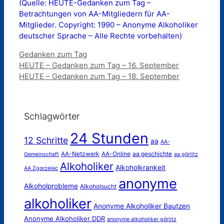
(Quelle: HEUTE-Gedanken zum Tag –
Betrachtungen von AA-Mitgliedern für AA-
Mitglieder. Copyright: 1990 – Anonyme Alkoholiker
deutscher Sprache – Alle Rechte vorbehalten)
Kategorien
Gedanken zum Tag
HEUTE – Gedanken zum Tag – 16. September
HEUTE – Gedanken zum Tag – 18. September
Schlagwörter
24 Stunden
12 Schritte
aa
AA-
AA-Netzwerk
AA-Online
aa geschichte
Gemeinschaft
aa görlitz
Alkoholiker
Alkoholkrankeit
AA Zgorzelec
anonyme
Alkoholprobleme
Alkoholsucht
alkoholiker
Anonyme Alkoholiker Bautzen
Anonyme Alkoholiker DDR
anonyme alkoholiker görlitz