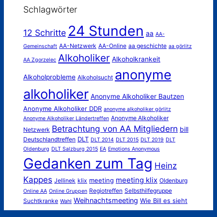
Schlagwörter
24 Stunden
12 Schritte
aa
AA-
AA-Netzwerk
AA-Online
aa geschichte
Gemeinschaft
aa görlitz
Alkoholiker
Alkoholkrankeit
AA Zgorzelec
anonyme
Alkoholprobleme
Alkoholsucht
alkoholiker
Anonyme Alkoholiker Bautzen
Anonyme Alkoholiker DDR
anonyme alkoholiker görlitz
Anonyme Alkoholiker
Anonyme Alkoholiker Ländertreffen
Betrachtung von AA Mitgliedern
bill
Netzwerk
DLT
Deutschlandtreffen
DLT 2014
DLT 2015
DLT 2019
DLT
Oldenburg
DLT Salzburg 2015
EA
Emotions Anonymous
Gedanken zum Tag
Heinz
Kappes
meeting klix
meeting
Jellinek
klix
Oldenburg
Regiotreffen
Selbsthilfegruppe
Online AA
Online Gruppen
Weihnachtsmeeting
Wie Bill es sieht
Suchtkranke
Wahl