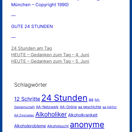
München – Copyright 1990)
—
GUTE 24 STUNDEN
—
Kategorien
24 Stunden am Tag
HEUTE – Gedanken zum Tag – 4. Juni
HEUTE – Gedanken zum Tag – 5. Juni
Schlagwörter
24 Stunden
12 Schritte
aa
AA-
AA-Netzwerk
AA-Online
aa geschichte
Gemeinschaft
aa görlitz
Alkoholiker
Alkoholkrankeit
AA Zgorzelec
anonyme
Alkoholprobleme
Alkoholsucht