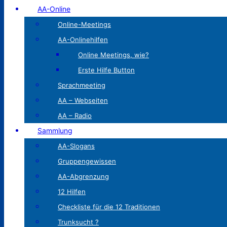
AA-Online
Online-Meetings
AA-Onlinehilfen
Online Meetings, wie?
Erste Hilfe Button
Sprachmeeting
AA – Webseiten
AA – Radio
Sammlung
AA-Slogans
Gruppengewissen
AA-Abgrenzung
12 Hilfen
Checkliste für die 12 Traditionen
Trunksucht ?