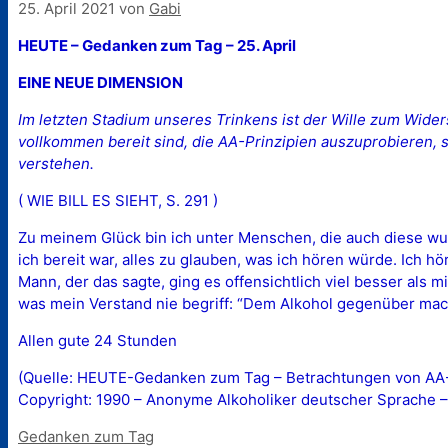
25. April 2021
von
Gabi
HEUTE – Gedanken zum Tag – 25. April
EINE NEUE DIMENSION
Im letzten Stadium unseres Trinkens ist der Wille zum Wi
vollkommen bereit sind, die AA-Prinzipien auszuprobieren, s
verstehen.
( WIE BILL ES SIEHT, S. 291 )
Zu meinem Glück bin ich unter Menschen, die auch diese wund
ich bereit war, alles zu glauben, was ich hören würde. Ich h
Mann, der das sagte, ging es offensichtlich viel besser als m
was mein Verstand nie begriff: “Dem Alkohol gegenüber machtl
Allen gute 24 Stunden
(Quelle: HEUTE-Gedanken zum Tag – Betrachtungen von AA-M
Copyright: 1990 – Anonyme Alkoholiker deutscher Sprache –
Kategorien
Gedanken zum Tag