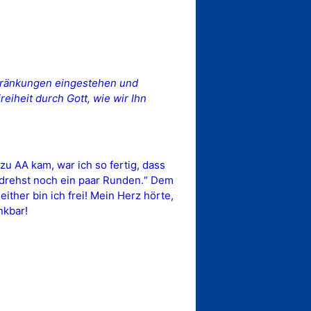
chränkungen eingestehen und
eiheit durch Gott, wie wir Ihn
u AA kam, war ich so fertig, dass
du drehst noch ein paar Runden.“ Dem
ither bin ich frei! Mein Herz hörte,
nkbar!