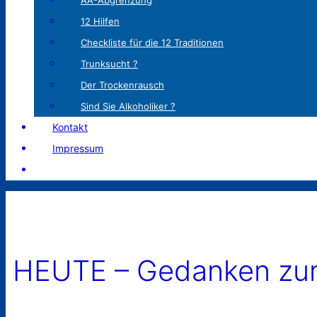
AA-Abgrenzung
12 Hilfen
Checkliste für die 12 Traditionen
Trunksucht ?
Der Trockenrausch
Sind Sie Alkoholiker ?
Kontakt
Impressum
HEUTE – Gedanken zum 