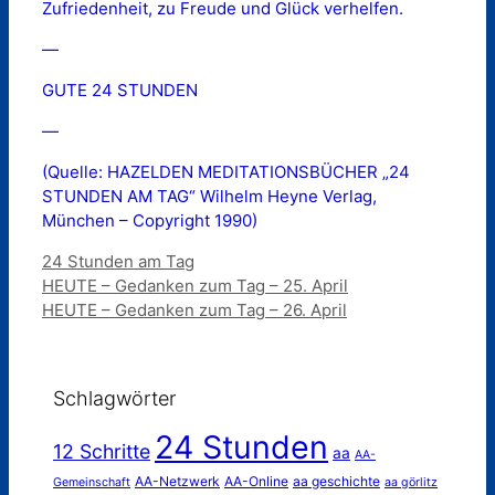
Zufriedenheit, zu Freude und Glück verhelfen.
—
GUTE 24 STUNDEN
—
(Quelle: HAZELDEN MEDITATIONSBÜCHER „24
STUNDEN AM TAG“ Wilhelm Heyne Verlag,
München – Copyright 1990)
Kategorien
24 Stunden am Tag
HEUTE – Gedanken zum Tag – 25. April
HEUTE – Gedanken zum Tag – 26. April
Schlagwörter
24 Stunden
12 Schritte
aa
AA-
AA-Netzwerk
AA-Online
aa geschichte
Gemeinschaft
aa görlitz