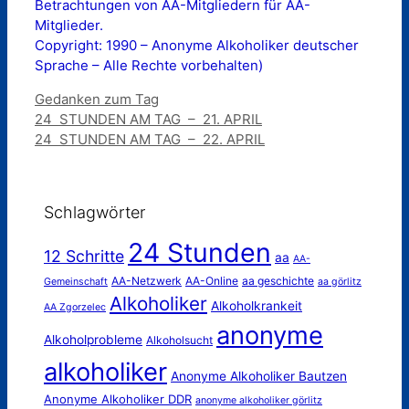
Betrachtungen von AA-Mitgliedern für AA-
Mitglieder.
Copyright: 1990 – Anonyme Alkoholiker deutscher
Sprache – Alle Rechte vorbehalten)
Kategorien
Gedanken zum Tag
24 STUNDEN AM TAG – 21. APRIL
24 STUNDEN AM TAG – 22. APRIL
Schlagwörter
24 Stunden
12 Schritte
aa
AA-
AA-Netzwerk
AA-Online
aa geschichte
Gemeinschaft
aa görlitz
Alkoholiker
Alkoholkrankeit
AA Zgorzelec
anonyme
Alkoholprobleme
Alkoholsucht
alkoholiker
Anonyme Alkoholiker Bautzen
Anonyme Alkoholiker DDR
anonyme alkoholiker görlitz