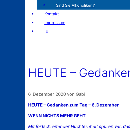
Sind Sie Alkoholiker ?
Kontakt
Impressum
HEUTE – Gedanken
6. Dezember 2020
von
Gabi
HEUTE – Gedanken zum Tag – 6. Dezember
WENN NICHTS MEHR GEHT
Mit fortschreitender Nüchternheit spüren wir, dass