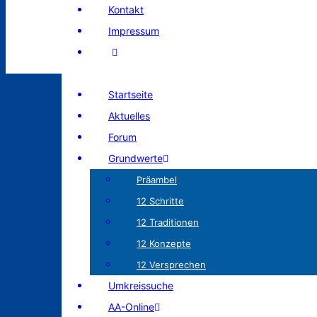
Kontakt
Impressum
Startseite
Aktuelles
Forum
Grundwerte
Präambel
12 Schritte
12 Traditionen
12 Konzepte
12 Versprechen
Umkreissuche
AA-Online