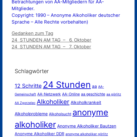
Betrachtungen von AA-Mitgliedern für AA-
Mitglieder.
Copyright: 1990 – Anonyme Alkoholiker deutscher
Sprache – Alle Rechte vorbehalten)
Kategorien
Gedanken zum Tag
24 STUNDEN AM TAG – 6. Oktober
24 STUNDEN AM TAG – 7. Oktober
Schlagwörter
24 Stunden
12 Schritte
aa
AA-
AA-Netzwerk
AA-Online
aa geschichte
Gemeinschaft
aa görlitz
Alkoholiker
Alkoholkrankeit
AA Zgorzelec
anonyme
Alkoholprobleme
Alkoholsucht
alkoholiker
Anonyme Alkoholiker Bautzen
Anonyme Alkoholiker DDR
anonyme alkoholiker görlitz