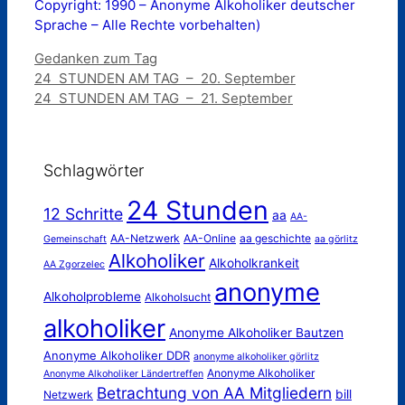
Copyright: 1990 – Anonyme Alkoholiker deutscher
Sprache – Alle Rechte vorbehalten)
Kategorien
Gedanken zum Tag
24 STUNDEN AM TAG – 20. September
24 STUNDEN AM TAG – 21. September
Schlagwörter
24 Stunden
12 Schritte
aa
AA-
AA-Netzwerk
AA-Online
aa geschichte
Gemeinschaft
aa görlitz
Alkoholiker
Alkoholkrankeit
AA Zgorzelec
anonyme
Alkoholprobleme
Alkoholsucht
alkoholiker
Anonyme Alkoholiker Bautzen
Anonyme Alkoholiker DDR
anonyme alkoholiker görlitz
Anonyme Alkoholiker
Anonyme Alkoholiker Ländertreffen
Betrachtung von AA Mitgliedern
bill
Netzwerk