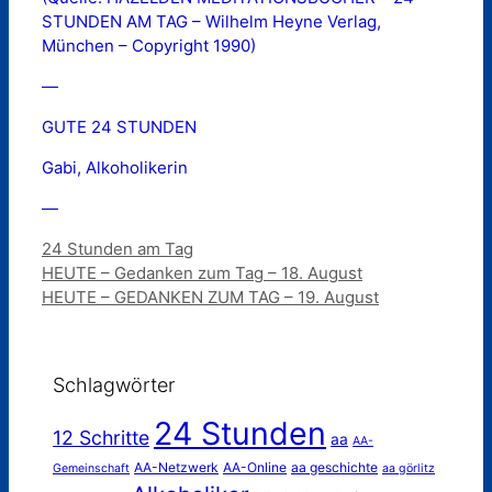
STUNDEN AM TAG – Wilhelm Heyne Verlag,
München – Copyright 1990)
—
GUTE 24 STUNDEN
Gabi, Alkoholikerin
—
Kategorien
24 Stunden am Tag
HEUTE – Gedanken zum Tag – 18. August
HEUTE – GEDANKEN ZUM TAG – 19. August
Schlagwörter
24 Stunden
12 Schritte
aa
AA-
AA-Netzwerk
AA-Online
aa geschichte
Gemeinschaft
aa görlitz