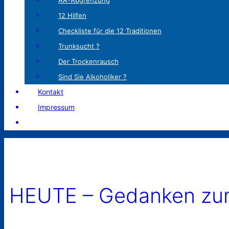
AA-Abgrenzung
12 Hilfen
Checkliste für die 12 Traditionen
Trunksucht ?
Der Trockenrausch
Sind Sie Alkoholiker ?
Kontakt
Impressum
HEUTE – Gedanken zum