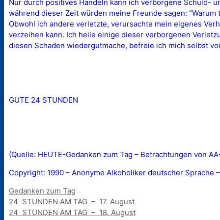
Nur durch positives Handeln kann ich verborgene Schuld- u
während dieser Zeit würden meine Freunde sagen: “Warum tus
Obwohl ich andere verletzte, verursachte mein eigenes Verha
verzeihen kann. Ich heile einige dieser verborgenen Verlet
diesen Schaden wiedergutmache, befreie ich mich selbst v
GUTE 24 STUNDEN
(Quelle: HEUTE-Gedanken zum Tag – Betrachtungen von AA-M
Copyright: 1990 – Anonyme Alkoholiker deutscher Sprache –
Kategorien
Gedanken zum Tag
24 STUNDEN AM TAG – 17. August
24 STUNDEN AM TAG – 18. August