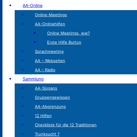
AA-Online
Online-Meetings
AA-Onlinehilfen
Online Meetings, wie?
Erste Hilfe Button
Sprachmeeting
AA – Webseiten
AA – Radio
Sammlung
AA-Slogans
Gruppengewissen
AA-Abgrenzung
12 Hilfen
Checkliste für die 12 Traditionen
Trunksucht ?