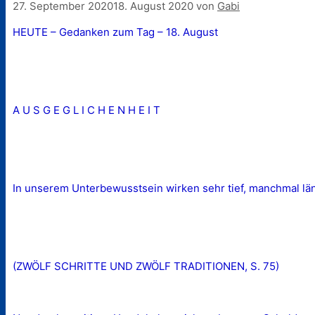
27. September 2020
18. August 2020
von
Gabi
HEUTE – Gedanken zum Tag – 18. August
A U S G E G L I C H E N H E I T
In unserem Unterbewusstsein wirken sehr tief, manchmal lä
(ZWÖLF SCHRITTE UND ZWÖLF TRADITIONEN, S. 75)