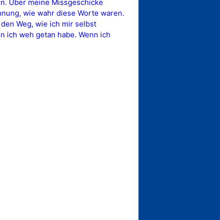
en. Über meine Missgeschicke
Ahnung, wie wahr diese Worte waren.
 den Weg, wie ich mir selbst
en ich weh getan habe. Wenn ich