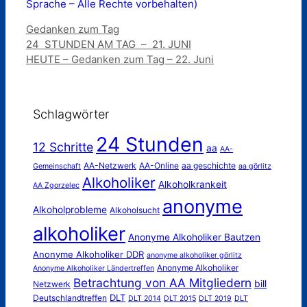
Sprache – Alle Rechte vorbehalten)
Kategorien
Gedanken zum Tag
24 STUNDEN AM TAG – 21. JUNI
HEUTE – Gedanken zum Tag – 22. Juni
Schlagwörter
24 Stunden
12 Schritte
aa
AA-
AA-Netzwerk
AA-Online
aa geschichte
Gemeinschaft
aa görlitz
Alkoholiker
Alkoholkrankeit
AA Zgorzelec
anonyme
Alkoholprobleme
Alkoholsucht
alkoholiker
Anonyme Alkoholiker Bautzen
Anonyme Alkoholiker DDR
anonyme alkoholiker görlitz
Anonyme Alkoholiker
Anonyme Alkoholiker Ländertreffen
Betrachtung von AA Mitgliedern
bill
Netzwerk
DLT
Deutschlandtreffen
DLT 2014
DLT 2015
DLT 2019
DLT