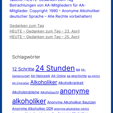
Betrachtungen von AA-Mitgliedern für AA-
Mitglieder. Copyright: 1990 – Anonyme Alkoholiker
deutscher Sprache – Alle Rechte vorbehalten)
Kategorien
Gedanken zum Tag
HEUTE – Gedanken zum Tag – 23. April
HEUTE – Gedanken zum Tag – 25. April
Schlagwörter
24 Stunden
12 Schritte
aa
AA-
AA-Netzwerk
AA-Online
aa geschichte
Gemeinschaft
aa görlitz
Alkoholiker
Alkoholkrankeit
AA Zgorzelec
anonyme
Alkoholprobleme
Alkoholsucht
alkoholiker
Anonyme Alkoholiker Bautzen
Anonyme Alkoholiker DDR
anonyme alkoholiker görlitz