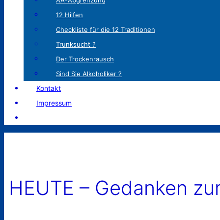
AA-Abgrenzung
12 Hilfen
Checkliste für die 12 Traditionen
Trunksucht ?
Der Trockenrausch
Sind Sie Alkoholiker ?
Kontakt
Impressum
HEUTE – Gedanken zum 