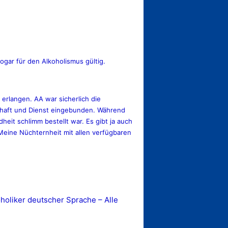
ogar für den Alkoholismus gültig.
 erlangen. AA war sicherlich die
chaft und Dienst eingebunden. Während
eit schlimm bestellt war. Es gibt ja auch
Meine Nüchternheit mit allen verfügbaren
oliker deutscher Sprache – Alle