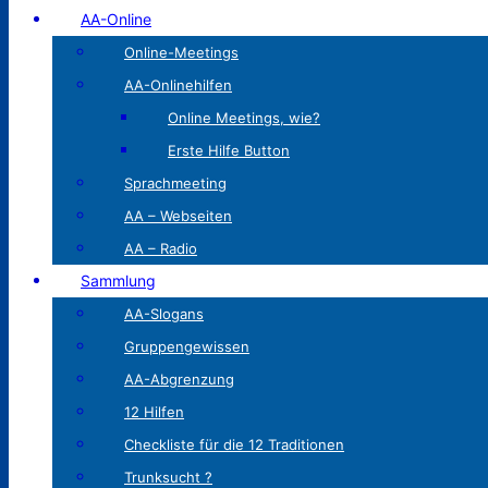
AA-Online
Online-Meetings
AA-Onlinehilfen
Online Meetings, wie?
Erste Hilfe Button
Sprachmeeting
AA – Webseiten
AA – Radio
Sammlung
AA-Slogans
Gruppengewissen
AA-Abgrenzung
12 Hilfen
Checkliste für die 12 Traditionen
Trunksucht ?