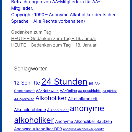
Betrachtungen von AA-Mitgliedern für AA-
Mitglieder.
Copyright: 1990 – Anonyme Alkoholiker deutscher
Sprache – Alle Rechte vorbehalten)
Kategorien
Gedanken zum Tag
HEUTE – Gedanken zum Tag – 16. Januar
HEUTE – Gedanken zum Tag – 18. Januar
Schlagwörter
24 Stunden
12 Schritte
aa
AA-
AA-Netzwerk
AA-Online
aa geschichte
Gemeinschaft
aa görlitz
Alkoholiker
Alkoholkrankeit
AA Zgorzelec
anonyme
Alkoholprobleme
Alkoholsucht
alkoholiker
Anonyme Alkoholiker Bautzen
Anonyme Alkoholiker DDR
anonyme alkoholiker görlitz