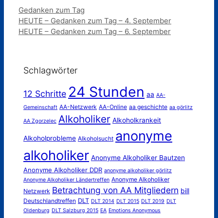
Kategorien
Gedanken zum Tag
HEUTE – Gedanken zum Tag – 4. September
HEUTE – Gedanken zum Tag – 6. September
Schlagwörter
24 Stunden
12 Schritte
aa
AA-
AA-Netzwerk
AA-Online
aa geschichte
Gemeinschaft
aa görlitz
Alkoholiker
Alkoholkrankeit
AA Zgorzelec
anonyme
Alkoholprobleme
Alkoholsucht
alkoholiker
Anonyme Alkoholiker Bautzen
Anonyme Alkoholiker DDR
anonyme alkoholiker görlitz
Anonyme Alkoholiker
Anonyme Alkoholiker Ländertreffen
Betrachtung von AA Mitgliedern
bill
Netzwerk
DLT
Deutschlandtreffen
DLT 2014
DLT 2015
DLT 2019
DLT
Oldenburg
DLT Salzburg 2015
EA
Emotions Anonymous