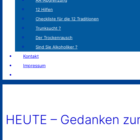
AA-Abgrenzung
12 Hilfen
Checkliste für die 12 Traditionen
Trunksucht ?
Der Trockenrausch
Sind Sie Alkoholiker ?
Kontakt
Impressum
HEUTE – Gedanken zum