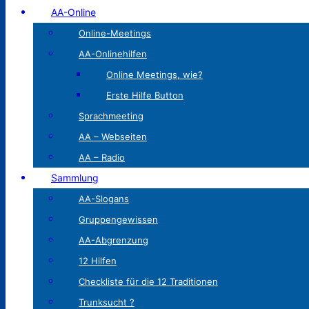
AA-Online
Online-Meetings
AA-Onlinehilfen
Online Meetings, wie?
Erste Hilfe Button
Sprachmeeting
AA – Webseiten
AA – Radio
Sammlung
AA-Slogans
Gruppengewissen
AA-Abgrenzung
12 Hilfen
Checkliste für die 12 Traditionen
Trunksucht ?