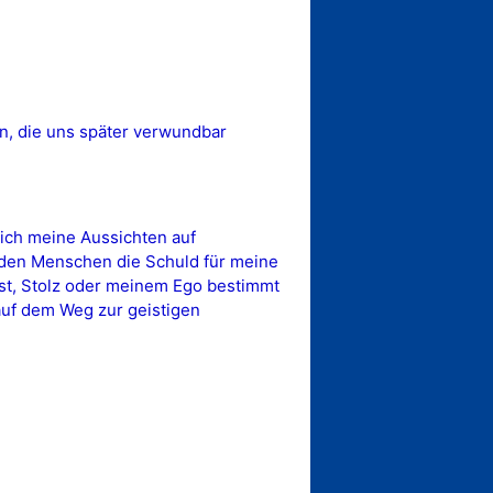
en, die uns später verwundbar
sich meine Aussichten auf
d den Menschen die Schuld für meine
st, Stolz oder meinem Ego bestimmt
auf dem Weg zur geistigen