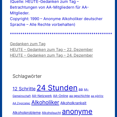
(Quelle: HEUTE-Gedanken zum Tag –
Betrachtungen von AA-Mitgliedern für AA-
Mitglieder.
Copyright: 1990 – Anonyme Alkoholiker deutscher
Sprache – Alle Rechte vorbehalten)
*************************************************
Kategorien
Gedanken zum Tag
HEUTE – Gedanken zum Tag – 22. Dezember
HEUTE – Gedanken zum Tag – 24. Dezember
Schlagwörter
24 Stunden
12 Schritte
aa
AA-
AA-Netzwerk
AA-Online
aa geschichte
Gemeinschaft
aa görlitz
Alkoholiker
Alkoholkrankeit
AA Zgorzelec
anonyme
Alkoholprobleme
Alkoholsucht