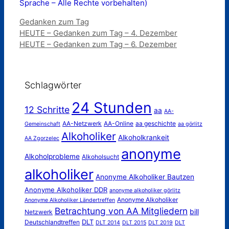
Sprache – Alle Rechte vorbehalten)
Kategorien
Gedanken zum Tag
HEUTE – Gedanken zum Tag – 4. Dezember
HEUTE – Gedanken zum Tag – 6. Dezember
Schlagwörter
24 Stunden
12 Schritte
aa
AA-
AA-Netzwerk
AA-Online
aa geschichte
Gemeinschaft
aa görlitz
Alkoholiker
Alkoholkrankeit
AA Zgorzelec
anonyme
Alkoholprobleme
Alkoholsucht
alkoholiker
Anonyme Alkoholiker Bautzen
Anonyme Alkoholiker DDR
anonyme alkoholiker görlitz
Anonyme Alkoholiker
Anonyme Alkoholiker Ländertreffen
Betrachtung von AA Mitgliedern
bill
Netzwerk
DLT
Deutschlandtreffen
DLT 2014
DLT 2015
DLT 2019
DLT