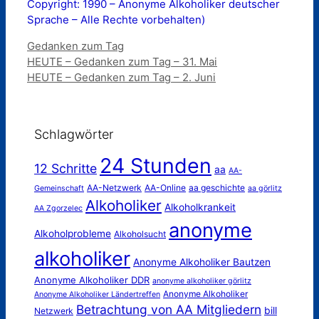
Copyright: 1990 – Anonyme Alkoholiker deutscher
Sprache – Alle Rechte vorbehalten)
Kategorien
Gedanken zum Tag
HEUTE – Gedanken zum Tag – 31. Mai
HEUTE – Gedanken zum Tag – 2. Juni
Schlagwörter
24 Stunden
12 Schritte
aa
AA-
AA-Netzwerk
AA-Online
aa geschichte
Gemeinschaft
aa görlitz
Alkoholiker
Alkoholkrankeit
AA Zgorzelec
anonyme
Alkoholprobleme
Alkoholsucht
alkoholiker
Anonyme Alkoholiker Bautzen
Anonyme Alkoholiker DDR
anonyme alkoholiker görlitz
Anonyme Alkoholiker
Anonyme Alkoholiker Ländertreffen
Betrachtung von AA Mitgliedern
bill
Netzwerk