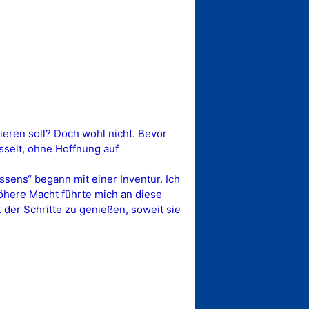
rieren soll? Doch wohl nicht. Bevor
sselt, ohne Hoffnung auf
assens“ begann mit einer Inventur. Ich
Höhere Macht führte mich an diese
 der Schritte zu genießen, soweit sie