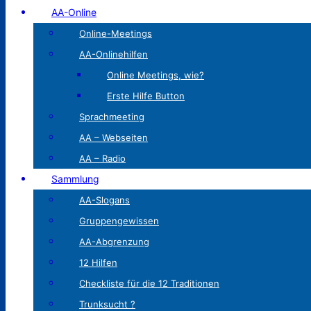
AA-Online
Online-Meetings
AA-Onlinehilfen
Online Meetings, wie?
Erste Hilfe Button
Sprachmeeting
AA – Webseiten
AA – Radio
Sammlung
AA-Slogans
Gruppengewissen
AA-Abgrenzung
12 Hilfen
Checkliste für die 12 Traditionen
Trunksucht ?