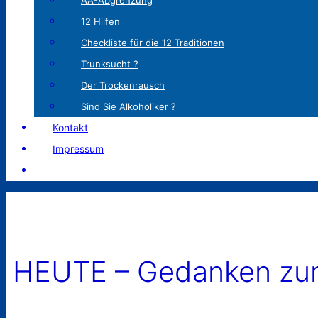
AA-Abgrenzung
12 Hilfen
Checkliste für die 12 Traditionen
Trunksucht ?
Der Trockenrausch
Sind Sie Alkoholiker ?
Kontakt
Impressum
HEUTE – Gedanken zum 