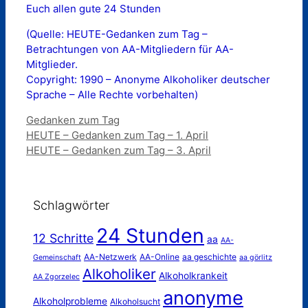
Euch allen gute 24 Stunden
(Quelle: HEUTE-Gedanken zum Tag –
Betrachtungen von AA-Mitgliedern für AA-
Mitglieder.
Copyright: 1990 – Anonyme Alkoholiker deutscher
Sprache – Alle Rechte vorbehalten)
Kategorien
Gedanken zum Tag
HEUTE – Gedanken zum Tag – 1. April
HEUTE – Gedanken zum Tag – 3. April
Schlagwörter
24 Stunden
12 Schritte
aa
AA-
AA-Netzwerk
AA-Online
aa geschichte
Gemeinschaft
aa görlitz
Alkoholiker
Alkoholkrankeit
AA Zgorzelec
anonyme
Alkoholprobleme
Alkoholsucht