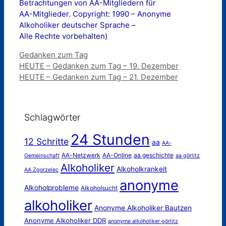
Betrachtungen von AA-Mitgliedern für
AA-Mitglieder. Copyright: 1990 – Anonyme
Alkoholiker deutscher Sprache –
Alle Rechte vorbehalten)
Kategorien
Gedanken zum Tag
HEUTE – Gedanken zum Tag – 19. Dezember
HEUTE – Gedanken zum Tag – 21. Dezember
Schlagwörter
24 Stunden
12 Schritte
aa
AA-
AA-Netzwerk
AA-Online
aa geschichte
Gemeinschaft
aa görlitz
Alkoholiker
Alkoholkrankeit
AA Zgorzelec
anonyme
Alkoholprobleme
Alkoholsucht
alkoholiker
Anonyme Alkoholiker Bautzen
Anonyme Alkoholiker DDR
anonyme alkoholiker görlitz