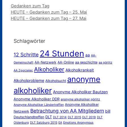
Kategorien
Gedanken zum Tag
HEUTE – Gedanken zum Tag – 25. Mai
HEUTE – Gedanken zum Tag – 27. Mai
Schlagwörter
24 Stunden
12 Schritte
aa
AA-
AA-Netzwerk
AA-Online
aa geschichte
Gemeinschaft
aa görlitz
Alkoholiker
Alkoholkrankeit
AA Zgorzelec
anonyme
Alkoholprobleme
Alkoholsucht
alkoholiker
Anonyme Alkoholiker Bautzen
Anonyme Alkoholiker DDR
anonyme alkoholiker görlitz
Anonyme Alkoholiker
Anonyme Alkoholiker Ländertreffen
Betrachtung von AA Mitgliedern
bill
Netzwerk
DLT
Deutschlandtreffen
DLT 2014
DLT 2015
DLT 2019
DLT
Oldenburg
DLT Salzburg 2015
EA
Emotions Anonymous