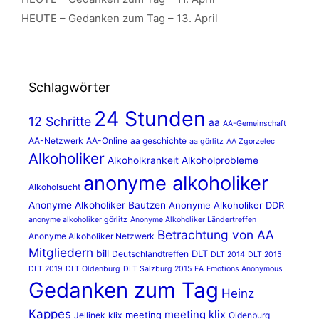
HEUTE – Gedanken zum Tag – 13. April
Schlagwörter
24 Stunden
12 Schritte
aa
AA-Gemeinschaft
AA-Netzwerk
AA-Online
aa geschichte
aa görlitz
AA Zgorzelec
Alkoholiker
Alkoholkrankeit
Alkoholprobleme
anonyme alkoholiker
Alkoholsucht
Anonyme Alkoholiker Bautzen
Anonyme Alkoholiker DDR
anonyme alkoholiker görlitz
Anonyme Alkoholiker Ländertreffen
Betrachtung von AA
Anonyme Alkoholiker Netzwerk
Mitgliedern
bill
DLT
Deutschlandtreffen
DLT 2014
DLT 2015
DLT 2019
DLT Oldenburg
DLT Salzburg 2015
EA
Emotions Anonymous
Gedanken zum Tag
Heinz
Kappes
meeting klix
meeting
Jellinek
klix
Oldenburg