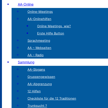
AA-Online
Online-Meetings
AA-Onlinehilfen
Online Meetings, wie?
Erste Hilfe Button
Sprachmeeting
AA – Webseiten
AA – Radio
Sammlung
AA-Slogans
Gruppengewissen
AA-Abgrenzung
12 Hilfen
Checkliste für die 12 Traditionen
Trunksucht ?