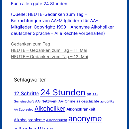
Euch allen gute 24 Stunden
(Quelle: HEUTE-Gedanken zum Tag –
Betrachtungen von AA-Mitgliedern für AA-
Mitglieder. Copyright: 1990 – Anonyme Alkoholiker
deutscher Sprache – Alle Rechte vorbehalten)
Kategorien
Gedanken zum Tag
HEUTE – Gedanken zum Tag – 11. Mai
HEUTE – Gedanken zum Tag – 13. Mai
Schlagwörter
24 Stunden
12 Schritte
aa
AA-
AA-Netzwerk
AA-Online
aa geschichte
Gemeinschaft
aa görlitz
Alkoholiker
Alkoholkrankeit
AA Zgorzelec
anonyme
Alkoholprobleme
Alkoholsucht