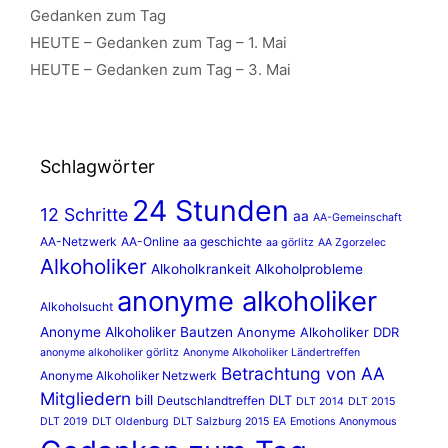
Kategorien
Gedanken zum Tag
HEUTE – Gedanken zum Tag – 1. Mai
HEUTE – Gedanken zum Tag – 3. Mai
Schlagwörter
24 Stunden
12 Schritte
aa
AA-Gemeinschaft
AA-Netzwerk
AA-Online
aa geschichte
aa görlitz
AA Zgorzelec
Alkoholiker
Alkoholkrankeit
Alkoholprobleme
anonyme alkoholiker
Alkoholsucht
Anonyme Alkoholiker Bautzen
Anonyme Alkoholiker DDR
anonyme alkoholiker görlitz
Anonyme Alkoholiker Ländertreffen
Betrachtung von AA
Anonyme Alkoholiker Netzwerk
Mitgliedern
bill
DLT
Deutschlandtreffen
DLT 2014
DLT 2015
DLT 2019
DLT Oldenburg
DLT Salzburg 2015
EA
Emotions Anonymous