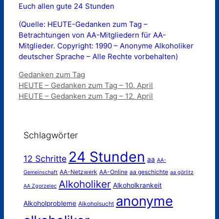
Euch allen gute 24 Stunden
(Quelle: HEUTE-Gedanken zum Tag –
Betrachtungen von AA-Mitgliedern für AA-
Mitglieder. Copyright: 1990 – Anonyme Alkoholiker
deutscher Sprache – Alle Rechte vorbehalten)
Kategorien
Gedanken zum Tag
HEUTE – Gedanken zum Tag – 10. April
HEUTE – Gedanken zum Tag – 12. April
Schlagwörter
24 Stunden
12 Schritte
aa
AA-
AA-Netzwerk
AA-Online
aa geschichte
Gemeinschaft
aa görlitz
Alkoholiker
Alkoholkrankeit
AA Zgorzelec
anonyme
Alkoholprobleme
Alkoholsucht