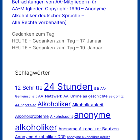
Betrachtungen von AA-Mitgliedern für
AA-Mitglieder. Copyright: 1990 – Anonyme
Alkoholiker deutscher Sprache –
Alle Rechte vorbehalten)
Kategorien
Gedanken zum Tag
HEUTE – Gedanken zum Tag – 17. Januar
HEUTE – Gedanken zum Tag – 19. Januar
Schlagwörter
24 Stunden
12 Schritte
aa
AA-
AA-Netzwerk
AA-Online
aa geschichte
Gemeinschaft
aa görlitz
Alkoholiker
Alkoholkrankeit
AA Zgorzelec
anonyme
Alkoholprobleme
Alkoholsucht
alkoholiker
Anonyme Alkoholiker Bautzen
Anonyme Alkoholiker DDR
anonyme alkoholiker görlitz