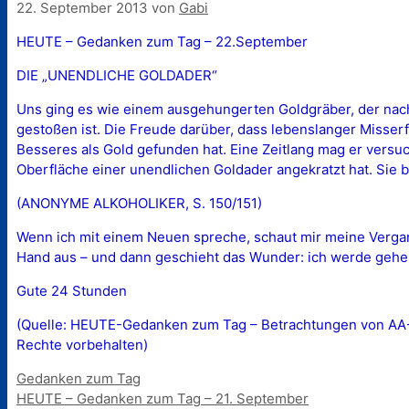
22. September 2013
von
Gabi
HEUTE – Gedanken zum Tag – 22.September
DIE „UNENDLICHE GOLDADER“
Uns ging es wie einem ausgehungerten Goldgräber, der nach 
gestoßen ist. Die Freude darüber, dass lebenslanger Misserf
Besseres als Gold gefunden hat. Eine Zeitlang mag er versuche
Oberfläche einer unendlichen Goldader angekratzt hat. Sie br
(ANONYME ALKOHOLIKER, S. 150/151)
Wenn ich mit einem Neuen spreche, schaut mir meine Vergang
Hand aus – und dann geschieht das Wunder: ich werde gehei
Gute 24 Stunden
(Quelle: HEUTE-Gedanken zum Tag – Betrachtungen von AA-Mi
Rechte vorbehalten)
Kategorien
Gedanken zum Tag
HEUTE – Gedanken zum Tag – 21. September