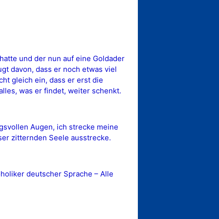
hatte und der nun auf eine Goldader
ugt davon, dass er noch etwas viel
ht gleich ein, dass er erst die
lles, was er findet, weiter schenkt.
ngsvollen Augen, ich strecke meine
er zitternden Seele ausstrecke.
oliker deutscher Sprache – Alle