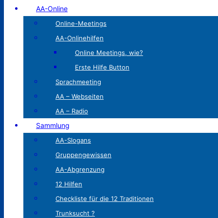
AA-Online
Online-Meetings
AA-Onlinehilfen
Online Meetings, wie?
Erste Hilfe Button
Sprachmeeting
AA – Webseiten
AA – Radio
Sammlung
AA-Slogans
Gruppengewissen
AA-Abgrenzung
12 Hilfen
Checkliste für die 12 Traditionen
Trunksucht ?