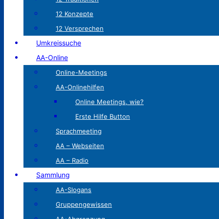
12 Konzepte
12 Versprechen
Umkreissuche
AA-Online
Online-Meetings
AA-Onlinehilfen
Online Meetings, wie?
Erste Hilfe Button
Sprachmeeting
AA – Webseiten
AA – Radio
Sammlung
AA-Slogans
Gruppengewissen