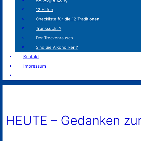
AA-Abgrenzung
12 Hilfen
Checkliste für die 12 Traditionen
Trunksucht ?
Der Trockenrausch
Sind Sie Alkoholiker ?
Kontakt
Impressum
HEUTE – Gedanken zum