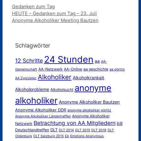
Kategorien
Gedanken zum Tag
HEUTE – Gedanken zum Tag – 23. Juli
Anonyme Alkoholiker Meeting Bautzen
Schlagwörter
24 Stunden
12 Schritte
aa
AA-
AA-Netzwerk
AA-Online
aa geschichte
Gemeinschaft
aa görlitz
Alkoholiker
Alkoholkrankeit
AA Zgorzelec
anonyme
Alkoholprobleme
Alkoholsucht
alkoholiker
Anonyme Alkoholiker Bautzen
Anonyme Alkoholiker DDR
anonyme alkoholiker görlitz
Anonyme Alkoholiker
Anonyme Alkoholiker Ländertreffen
Betrachtung von AA Mitgliedern
bill
Netzwerk
DLT
Deutschlandtreffen
DLT 2014
DLT 2015
DLT 2019
DLT
Oldenburg
DLT Salzburg 2015
EA
Emotions Anonymous