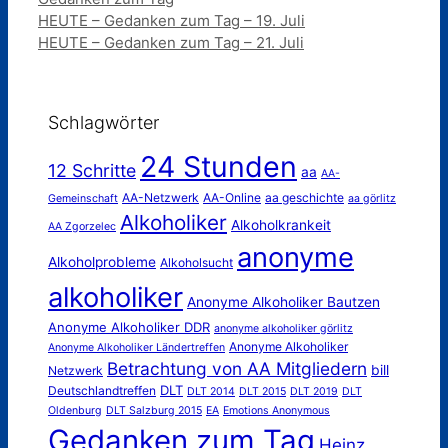
HEUTE – Gedanken zum Tag – 19. Juli
HEUTE – Gedanken zum Tag – 21. Juli
Schlagwörter
24 Stunden
12 Schritte
aa
AA-
AA-Netzwerk
AA-Online
aa geschichte
Gemeinschaft
aa görlitz
Alkoholiker
Alkoholkrankeit
AA Zgorzelec
anonyme
Alkoholprobleme
Alkoholsucht
alkoholiker
Anonyme Alkoholiker Bautzen
Anonyme Alkoholiker DDR
anonyme alkoholiker görlitz
Anonyme Alkoholiker
Anonyme Alkoholiker Ländertreffen
Betrachtung von AA Mitgliedern
bill
Netzwerk
DLT
Deutschlandtreffen
DLT 2014
DLT 2015
DLT 2019
DLT
Oldenburg
DLT Salzburg 2015
EA
Emotions Anonymous
Gedanken zum Tag
Heinz