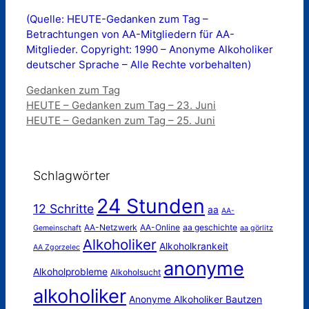
(Quelle: HEUTE-Gedanken zum Tag –
Betrachtungen von AA-Mitgliedern für AA-
Mitglieder. Copyright: 1990 – Anonyme Alkoholiker
deutscher Sprache – Alle Rechte vorbehalten)
Kategorien
Gedanken zum Tag
HEUTE – Gedanken zum Tag – 23. Juni
HEUTE – Gedanken zum Tag – 25. Juni
Schlagwörter
24 Stunden
12 Schritte
aa
AA-
AA-Netzwerk
AA-Online
aa geschichte
Gemeinschaft
aa görlitz
Alkoholiker
Alkoholkrankeit
AA Zgorzelec
anonyme
Alkoholprobleme
Alkoholsucht
alkoholiker
Anonyme Alkoholiker Bautzen