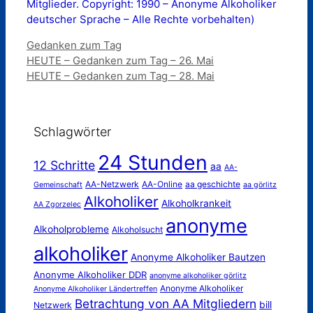
Mitglieder. Copyright: 1990 – Anonyme Alkoholiker
deutscher Sprache – Alle Rechte vorbehalten)
Kategorien
Gedanken zum Tag
HEUTE – Gedanken zum Tag – 26. Mai
HEUTE – Gedanken zum Tag – 28. Mai
Schlagwörter
24 Stunden
12 Schritte
aa
AA-
AA-Netzwerk
AA-Online
aa geschichte
Gemeinschaft
aa görlitz
Alkoholiker
Alkoholkrankeit
AA Zgorzelec
anonyme
Alkoholprobleme
Alkoholsucht
alkoholiker
Anonyme Alkoholiker Bautzen
Anonyme Alkoholiker DDR
anonyme alkoholiker görlitz
Anonyme Alkoholiker
Anonyme Alkoholiker Ländertreffen
Betrachtung von AA Mitgliedern
bill
Netzwerk