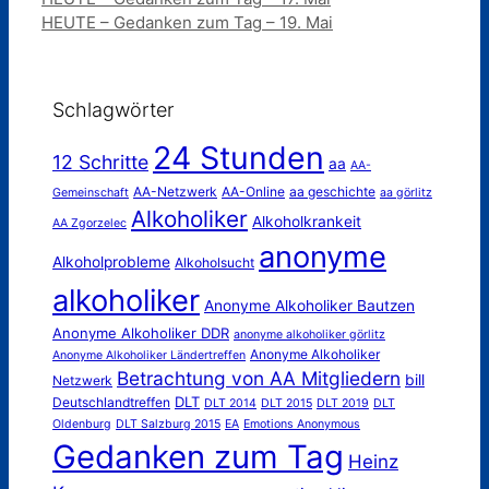
HEUTE – Gedanken zum Tag – 19. Mai
Schlagwörter
24 Stunden
12 Schritte
aa
AA-
AA-Netzwerk
AA-Online
aa geschichte
Gemeinschaft
aa görlitz
Alkoholiker
Alkoholkrankeit
AA Zgorzelec
anonyme
Alkoholprobleme
Alkoholsucht
alkoholiker
Anonyme Alkoholiker Bautzen
Anonyme Alkoholiker DDR
anonyme alkoholiker görlitz
Anonyme Alkoholiker
Anonyme Alkoholiker Ländertreffen
Betrachtung von AA Mitgliedern
bill
Netzwerk
DLT
Deutschlandtreffen
DLT 2014
DLT 2015
DLT 2019
DLT
Oldenburg
DLT Salzburg 2015
EA
Emotions Anonymous
Gedanken zum Tag
Heinz