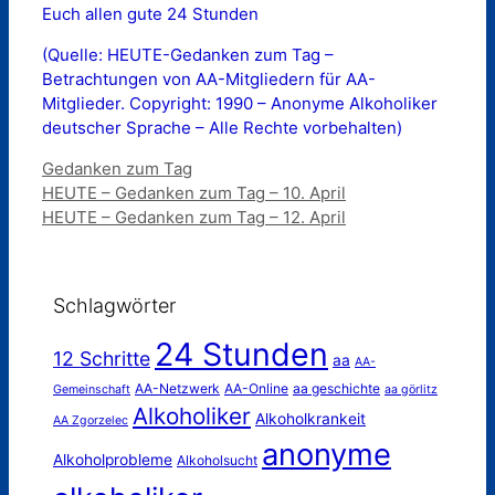
Euch allen gute 24 Stunden
(Quelle: HEUTE-Gedanken zum Tag –
Betrachtungen von AA-Mitgliedern für AA-
Mitglieder. Copyright: 1990 – Anonyme Alkoholiker
deutscher Sprache – Alle Rechte vorbehalten)
Kategorien
Gedanken zum Tag
HEUTE – Gedanken zum Tag – 10. April
HEUTE – Gedanken zum Tag – 12. April
Schlagwörter
24 Stunden
12 Schritte
aa
AA-
AA-Netzwerk
AA-Online
aa geschichte
Gemeinschaft
aa görlitz
Alkoholiker
Alkoholkrankeit
AA Zgorzelec
anonyme
Alkoholprobleme
Alkoholsucht