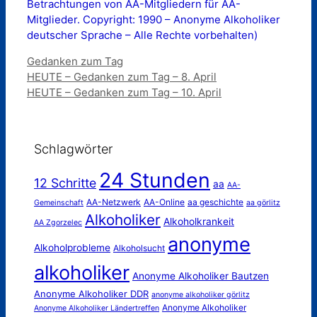
Betrachtungen von AA-Mitgliedern für AA-
Mitglieder. Copyright: 1990 – Anonyme Alkoholiker
deutscher Sprache – Alle Rechte vorbehalten)
Kategorien
Gedanken zum Tag
HEUTE – Gedanken zum Tag – 8. April
HEUTE – Gedanken zum Tag – 10. April
Schlagwörter
24 Stunden
12 Schritte
aa
AA-
AA-Netzwerk
AA-Online
aa geschichte
Gemeinschaft
aa görlitz
Alkoholiker
Alkoholkrankeit
AA Zgorzelec
anonyme
Alkoholprobleme
Alkoholsucht
alkoholiker
Anonyme Alkoholiker Bautzen
Anonyme Alkoholiker DDR
anonyme alkoholiker görlitz
Anonyme Alkoholiker
Anonyme Alkoholiker Ländertreffen