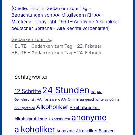
(Quelle: HEUTE-Gedanken zum Tag –
Betrachtungen von AA-Mitgliedern für AA-
Mitglieder. Copyright: 1990 – Anonyme Alkoholiker
deutscher Sprache – Alle Rechte vorbehalten)
Kategorien
Gedanken zum Tag
HEUTE – Gedanken zum Tag – 22. Februar
HEUTE – Gedanken zum Tag – 24. Februar
Schlagwörter
24 Stunden
12 Schritte
aa
AA-
AA-Netzwerk
AA-Online
aa geschichte
Gemeinschaft
aa görlitz
Alkoholiker
Alkoholkrankeit
AA Zgorzelec
anonyme
Alkoholprobleme
Alkoholsucht
alkoholiker
Anonyme Alkoholiker Bautzen