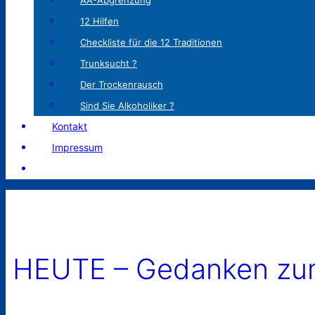
AA-Abgrenzung
12 Hilfen
Checkliste für die 12 Traditionen
Trunksucht ?
Der Trockenrausch
Sind Sie Alkoholiker ?
Kontakt
Impressum
HEUTE – Gedanken zum