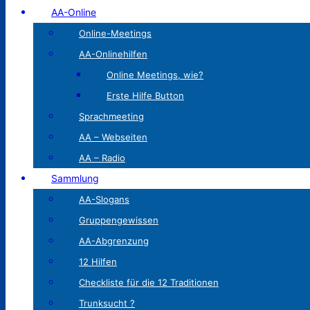
AA-Online
Online-Meetings
AA-Onlinehilfen
Online Meetings, wie?
Erste Hilfe Button
Sprachmeeting
AA – Webseiten
AA – Radio
Sammlung
AA-Slogans
Gruppengewissen
AA-Abgrenzung
12 Hilfen
Checkliste für die 12 Traditionen
Trunksucht ?