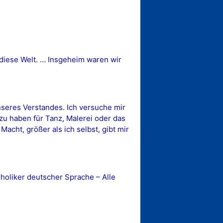
 diese Welt. … Insgeheim waren wir
unseres Verstandes. Ich versuche mir
 zu haben für Tanz, Malerei oder das
cht, größer als ich selbst, gibt mir
oliker deutscher Sprache – Alle