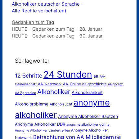
Alkoholiker deutscher Sprache –
Alle Rechte vorbehalten)
Kategorien
Gedanken zum Tag
HEUTE – Gedanken zum Tag – 28. Januar
HEUTE – Gedanken zum Tag – 30. Januar
Schlagwörter
24 Stunden
12 Schritte
aa
AA-
AA-Netzwerk
AA-Online
aa geschichte
Gemeinschaft
aa görlitz
Alkoholiker
Alkoholkrankeit
AA Zgorzelec
anonyme
Alkoholprobleme
Alkoholsucht
alkoholiker
Anonyme Alkoholiker Bautzen
Anonyme Alkoholiker DDR
anonyme alkoholiker görlitz
Anonyme Alkoholiker
Anonyme Alkoholiker Ländertreffen
Betrachtung von AA Mitgliedern
bill
Netzwerk